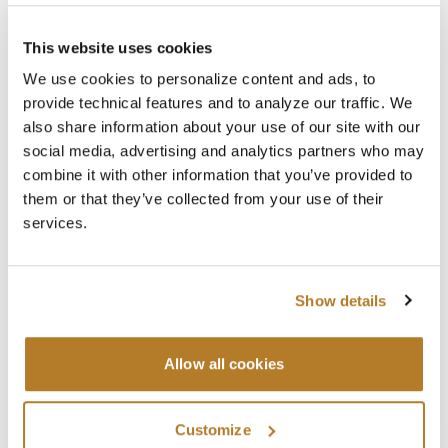
Searc
This website uses cookies
We use cookies to personalize content and ads, to
provide technical features and to analyze our traffic. We
Recent Posts
also share information about your use of our site with our
social media, advertising and analytics partners who may
2026-2027 ACADEMIC YEAR ENROLLMENTS
combine it with other information that you’ve provided to
Jul 29
News
,
Registrar
them or that they’ve collected from your use of their
SUMMER CLOSURE
services.
Jul 20
News
,
Registrar
LAVORI IN BIBLIOTECA
Show details
Jul 16
Library
,
News
Allow all cookies
Categories
Events
Library
Customize
News
Press Releases