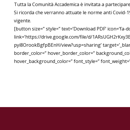
Tutta la Comunità Accademica è invitata a partecipare
Si ricorda che verranno attuate le norme anti Covid-
vigente.
[button size=” style=” text=’Download PDF’ icon=’fa-d
link=’https://drive.google.com/file/d/1ARsUGH2rKxy3
pyi8OrookBgfpBEnH/view?usp=sharing’ target=’_blank
border_color=” hover_border_color=” background_co
hover_background_color=” font_style=” font_weight=”