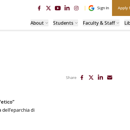
Sign In
Apply
About
Students
Faculty & Staff
Li
Share
fetico”
 dell’eparchia di