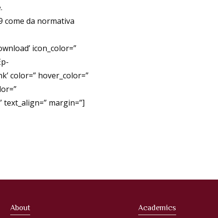
.
19 come da normativa
ownload’ icon_color=”
Ep-
’ color=” hover_color=”
lor=”
 text_align=” margin=”]
About
Academics