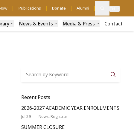
 Now
Publications
Donate
Alumni
EN
brary
News & Events
Media & Press
Contact
Searc
Recent Posts
2026-2027 ACADEMIC YEAR ENROLLMENTS
Jul 29
News
,
Registrar
SUMMER CLOSURE