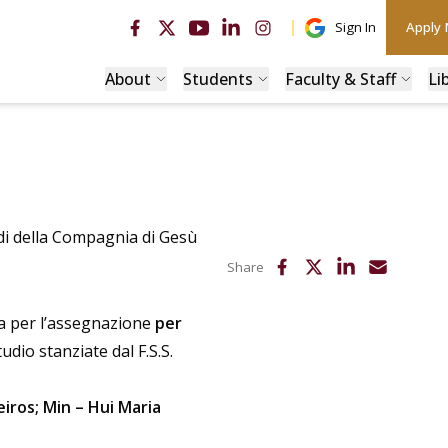
Sign In
Apply
About
Students
Faculty & Staff
Li
di della Compagnia di Gesù
Share
ta per l’assegnazione
per
udio stanziate dal F.S.S.
iros; Min – Hui Maria