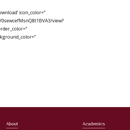
ownload’ icon_color=”
4GtV0sewcefMsnQ8t1BVA3/view?
order_color=”
ckground_color=”
About
Academics