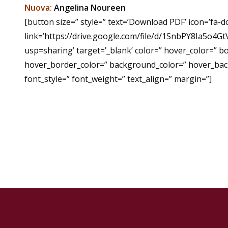
Nuova:
Angelina Noureen
[button size=” style=” text=’Download PDF’ icon=’fa-d
link=’https://drive.google.com/file/d/1SnbPY8Ia5o
usp=sharing’ target=’_blank’ color=” hover_color=” b
hover_border_color=” background_color=” hover_ba
font_style=” font_weight=” text_align=” margin=”]