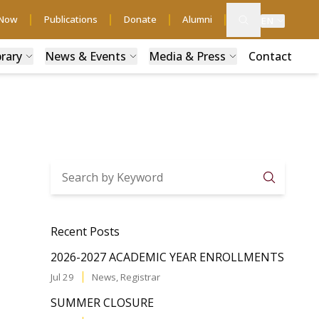
 Now
Publications
Donate
Alumni
EN
brary
News & Events
Media & Press
Contact
Searc
Recent Posts
2026-2027 ACADEMIC YEAR ENROLLMENTS
Jul 29
News
,
Registrar
SUMMER CLOSURE