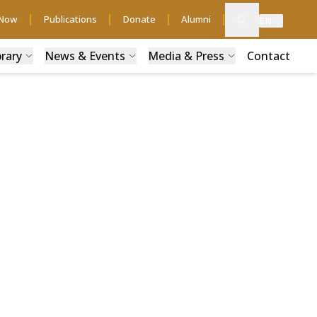
 Now
Publications
Donate
Alumni
EN
brary
News & Events
Media & Press
Contact