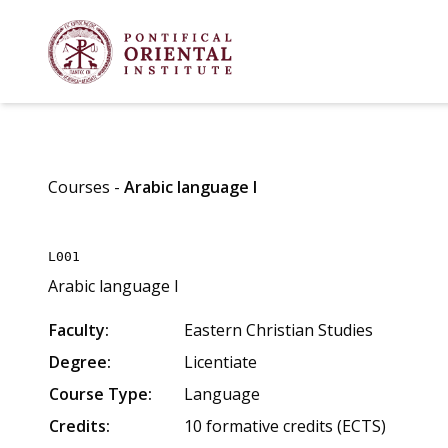
Courses
-
Arabic language I
L001
Arabic language I
Faculty
:
Eastern Christian Studies
Degree
:
Licentiate
Course Type
:
Language
Credits
:
10 formative credits (ECTS)